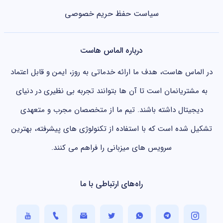
به طور خلاصه، هاست ابری با استفاده از فناوری مجازی سازی و
سیاست حفظ حریم خصوصی
شبکه ای از سرورها، عملکردی سریع تر، پایدارتر و امن تر نسبت به
هاست اشتراکی ارائه می دهد.
درباره الماس هاست
کاربردهای هاست ابری
در الماس هاست، هدف ما ارائه خدماتی به روز، ایمن و قابل اعتماد
به مشتریانمان است تا آن ها بتوانند تجربه بی نظیری در دنیای
به دلیل انعطاف پذیری و قابلیت مقیاس پذیری بالا، هاست ابری
دیجیتال داشته باشند. تیم ما از متخصصان مجرب و متعهدی
برای طیف گسترده ای از پروژه ها مناسب است. برخی از مهم ترین
تشکیل شده است که با استفاده از تکنولوژی های پیشرفته، بهترین
کاربردهای آن عبارتند از:
سرویس های میزبانی را فراهم می کنند.
فروشگاه های اینترنتی با ترافیک بالا:
فروشگاه هایی مانند
دیجی کالا یا آمازون که در بازه های خاص فروش، ترافیک
راه‌های ارتباطی با ما
چندبرابری دارند، نیازمند سیستمی هستند که بتواند بدون
افت کیفیت، بار زیاد را تحمل کند. هاست ابری دقیقاً برای