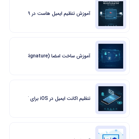
آموزش تنظیم ایمیل هاست در Microsoft Outlook 2019
آموزش ساخت امضا (Signature) برای ایمیل همراه با درج تصویر
تنظیم اکانت ایمیل در iOS برای کاربران هاست سی پنل