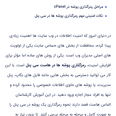
مراحل رمزگذاری پوشه در cPanel
نکات امنیتی مهم رمزگذاری پوشه ها در سی پنل
در
دنیای
امروز
که
امنیت
اطلاعات
در
وب سایت ها
اهمیت
زیادی
پیدا
کرده،
محافظت
از
بخش های
حساس
سایت
یکی
از
اولویت
های
اصلی
مدیران
وب
است.
یکی
از
روش های
ساده
اما
مؤثر
برای
افزایش
امنیت،
رمزگذاری
پوشه ها
در
هاست
سی پنل
است.
با
این
کار
می توانید
دسترسی
به
بخش هایی
مانند
فایل های
بکاپ،
پنل
مدیریت،
یا
پوشه های
حاوی
اطلاعات
خصوصی
را
محدود
کرده
و
تنها
به
افراد
مجاز
اجازه
ورود
دهید.
در
این
آموزش کارشناسان
الماس هاست قصد
دارند
نحوه
رمزگذاری
یک
پوشه
در
سی پنل
را
به صورت
کامل
و
مرحله به مرحله
بررسی
کنند.
تا
بدون
نیاز
به