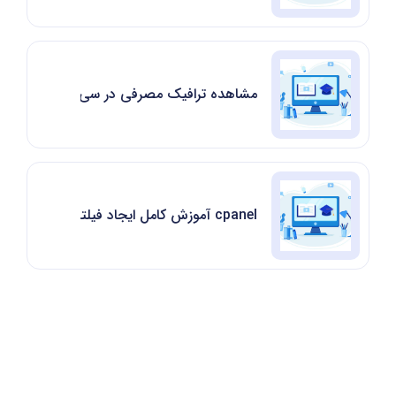
مشاهده ترافیک مصرفی در سی پنل cPanel
cpanel آموزش کامل ایجاد فیلتر برای ایمیل ها درسی پنل