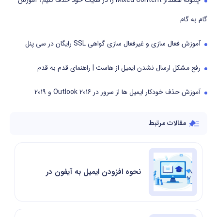
چگونه هشدار Mixed Content را در سایت خود حذف کنیم؟ آموزش
گام به گام
آموزش فعال سازی و غیرفعال سازی گواهی SSL رایگان در سی پنل
رفع مشکل ارسال نشدن ایمیل از هاست | راهنمای قدم به قدم
آموزش حذف خودکار ایمیل ها از سرور در Outlook 2016 و 2019
مقالات مرتبط
نحوه افزودن ایمیل به آیفون در iOS 15 به زبان ساده