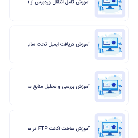
آموزش کامل انتقال وردپرس از DirectAdmin به cPanel
آموزش دریافت ایمیل تحت ساب دامنه در cPanel
آموزش بررسی و تحلیل منابع سایت از بخش Resource Usage سی پنل
آموزش ساخت اکانت FTP در سی پنل به صورت گام به گام