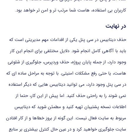
کاربران
بی استفاده،
هاست
شما
مرتب تر
و
امن تر
خواهد
بود.
در نهایت
حذف
دیتابیس
در
سی
پنل
یکی
از
اقدامات
مهم
مدیریتی
است
که
باید
با
آگاهی
کامل
انجام
شود.
دلایل
مختلفی
برای
انجام
این
کار
وجود
دارد،
از
جمله
پایان
پروژه،
حذف
وردپرس،
جلوگیری
از
شلوغی
هاست،
یا
حتی
رفع
مشکلات
امنیتی.
با
توجه
به
مراحل
ساده ای
که
در
سی
پنل
وجود
دارد،
می توانید
دیتابیس هایی
که
دیگر
استفاده
نمی شوند
را
به
راحتی
حذف
کنید.
اما
پیش
از
این
کار،
حتما
از
اطلاعات
نسخه
پشتیبان
تهیه
کنید
و
مطمئن
شوید
که
دیتابیس
مربوط
به
سایت
فعال
نیست.
این
گونه
از
بروز
خطاها
و
از
کار
افتادن
سایت
جلوگیری
خواهید
کرد
و
در
عین
حال
کنترل
بیشتری
بر
منابع