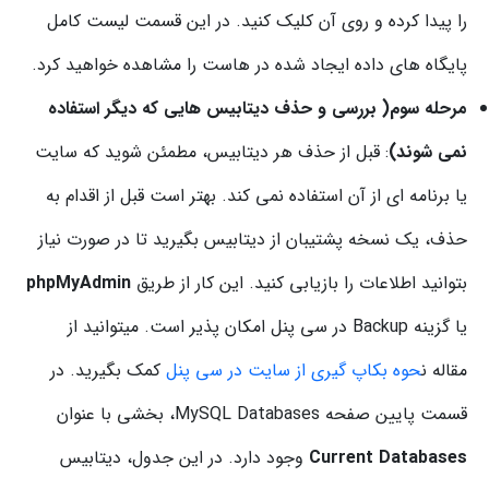
را
پیدا
کرده
و
روی
آن
کلیک
کنید.
در
این
قسمت
لیست
کامل
پایگاه های
داده
ایجاد
شده
در
هاست
را
مشاهده
خواهید
کرد.
مرحله
سوم(
بررسی و حذف
دیتابیس هایی
که
دیگر
استفاده
نمی شوند)
:
قبل
از
حذف
هر
دیتابیس،
مطمئن
شوید
که
سایت
یا
برنامه ای
از
آن
استفاده
نمی کند.
بهتر
است
قبل
از
اقدام
به
حذف،
یک
نسخه
پشتیبان
از
دیتابیس
بگیرید
تا
در
صورت
نیاز
بتوانید
اطلاعات
را
بازیابی
کنید.
این
کار
از
طریق
phpMyAdmin
یا
گزینه
Backup
در
سی
پنل
امکان
پذیر
است. میتوانید از
مقاله
ن
حوه بکاپ گیری از سایت در سی پنل
کمک بگیرید.
در
قسمت
پایین
صفحه
Databases،
MySQL
بخشی
با
عنوان
Databases
Current
وجود
دارد.
در
این
جدول،
دیتابیس