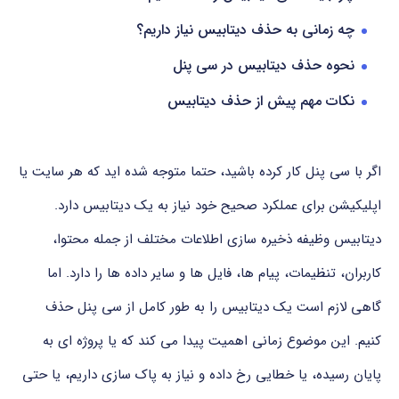
چه زمانی به حذف دیتابیس نیاز داریم؟
نحوه حذف دیتابیس در سی پنل
نکات مهم پیش از حذف دیتابیس
اگر
با
سی
پنل
کار
کرده
باشید،
حتما
متوجه
شده اید
که
هر
سایت
یا
اپلیکیشن
برای
عملکرد
صحیح
خود
نیاز
به
یک
دیتابیس
دارد.
دیتابیس
وظیفه
ذخیره
سازی
اطلاعات
مختلف
از
جمله
محتوا،
کاربران،
تنظیمات،
پیام ها،
فایل ها
و
سایر
داده ها
را
دارد.
اما
گاهی
لازم
است
یک
دیتابیس
را
به
طور
کامل
از
سی
پنل
حذف
کنیم.
این
موضوع
زمانی
اهمیت
پیدا
می کند
که
یا
پروژه ای
به
پایان
رسیده،
یا
خطایی
رخ
داده
و
نیاز
به
پاک سازی
داریم،
یا
حتی