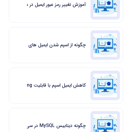
آموزش تغییر رمز عبور ایمیل در سی‌پنل (cPanel)
چگونه از اسپم شدن ایمیل های ارسالی جلوگیر
کاهش ایمیل اسپم با قابلیت Greylisting در سی پنل
چگونه دیتابیس MySQL در سی پنل بسازیم؟