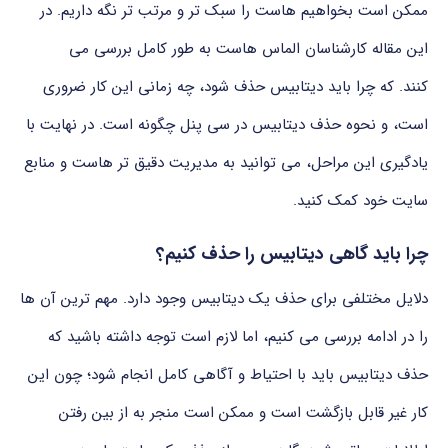
ممکن
است
بخواهیم
هاست
را
سبک
تر
و
مرتب
تر
نگه
داریم.
در
این
مقاله کارشناسان الماس هاست به طور کامل بررسی
می
کنند.
که
چرا
باید
دیتابیس
حذف
شود،
چه
زمانی
این
کار
ضروری
است،
و نحوه حذف دیتابیس
در
سی
پنل
چگونه است.
در
نهایت
با
یادگیری
این
مراحل،
می توانید
به
مدیریت
دقیق
تر
هاست
و
منابع
سایت
خود
کمک
کنید.
چرا
باید
گاهی
دیتابیس
را
حذف
کنیم؟
دلایل
مختلفی
برای
حذف
یک
دیتابیس
وجود
دارد.
مهم ترین
آن ها
را
در
ادامه
بررسی
می کنیم،
اما
لازم
است
توجه
داشته
باشید
که
حذف
دیتابیس
باید
با
احتیاط
و
آگاهی
کامل
انجام
شود؛
چون
این
کار
غیر
قابل
بازگشت
است
و
ممکن
است
منجر
به
از
بین
رفتن