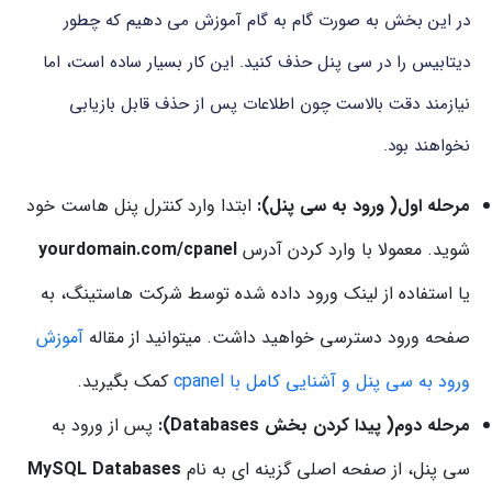
در
این
بخش
به
صورت
گام
به
گام
آموزش
می دهیم
که
چطور
دیتابیس
را
در
سی
پنل
حذف
کنید.
این
کار
بسیار
ساده
است،
اما
نیازمند
دقت
بالاست
چون
اطلاعات
پس
از
حذف
قابل
بازیابی
نخواهند
بود.
مرحله
اول(
ورود
به
سی
پنل):
ابتدا
وارد
کنترل
پنل
هاست
خود
شوید.
معمولا
با
وارد
کردن
آدرس
cpanel
com/
yourdomain.
یا
استفاده
از
لینک
ورود
داده
شده
توسط
شرکت
هاستینگ،
به
صفحه
ورود
دسترسی
خواهید
داشت. میتوانید از مقاله
آموزش
ورود به سی پنل و آشنایی کامل با cpanel
کمک بگیرید.
مرحله
دوم(
پیدا
کردن
بخش
Databases):
پس
از
ورود
به
سی
پنل،
از
صفحه
اصلی
گزینه ای
به
نام
Databases
MySQL