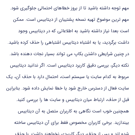
مهم
توجه
داشته
باشید
تا
از
بروز
خطاهای
احتمالی
جلوگیری
شود.
مهم ترین
موضوع
تهیه
نسخه
پشتیبان
از
دیتابیس
است.
ممکن
است
بعدا
نیاز
داشته
باشید
به
اطلاعاتی
که
در
دیتابیس
وجود
داشت
برگردید،
یا
به
اشتباه
دیتابیس
اشتباهی
را
حذف
کرده
باشید.
در
چنین
شرایطی
داشتن
بکاپ
می تواند
بسیار
نجات دهنده
باشد.
نکته
دیگر،
بررسی
دقیق
کاربرد
دیتابیس
است.
اگر
ندانید
دیتابیس
مربوط
به
کدام
سایت
یا
سیستم
است،
احتمال
دارد
با
حذف
آن،
یک
سایت
فعال
از
دسترس
خارج
شود
یا
خطا
نمایش
داده
شود.
بنابراین
قبل
از
حذف،
ارتباط
میان
دیتابیس
و
سایت ها
را
بررسی
کنید.
همچنین
خوب
است
نگاهی
به
کاربران
متصل
به
آن
دیتابیس
بیندازید.
برخی
کاربران
مخصوص
فقط
برای
آن
دیتابیس
ساخته
شده اند
و
پس
از
حذف،
دیگر
کاربردی
نخواهند
داشت.
با
حذف