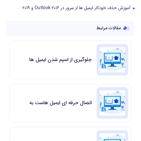
آموزش حذف خودکار ایمیل ها از سرور در Outlook 2016 و 2019
مقالات مرتبط
جلوگیری از اسپم شدن ایمیل ها در سی پنل
اتصال حرفه ای ایمیل هاست به Mail ویندوز | مدیریت ایمیل ها بدون ورود به وب‌ میل