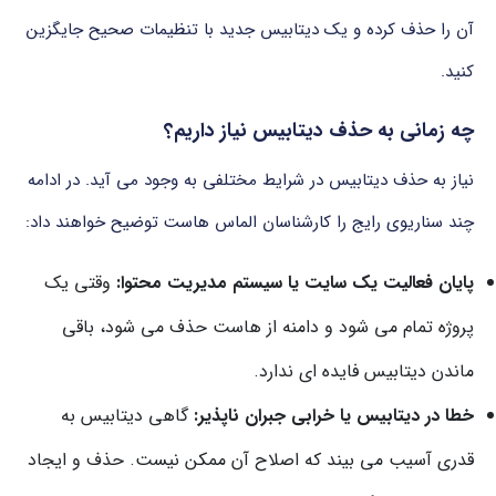
آن
را
حذف
کرده
و
یک
دیتابیس
جدید
با
تنظیمات
صحیح
جایگزین
کنید.
چه
زمانی
به
حذف
دیتابیس
نیاز
داریم؟
نیاز
به
حذف
دیتابیس
در
شرایط
مختلفی
به
وجود
می آید.
در
ادامه
چند
سناریوی
رایج
را کارشناسان الماس هاست
توضیح خواهند
داد:
پایان
فعالیت
یک
سایت
یا
سیستم
مدیریت
محتوا:
وقتی
یک
پروژه
تمام
می شود
و
دامنه
از
هاست
حذف
می شود،
باقی
ماندن
دیتابیس
فایده ای
ندارد.
خطا
در
دیتابیس
یا
خرابی
جبران
ناپذیر:
گاهی
دیتابیس
به
قدری
آسیب
می بیند
که
اصلاح
آن
ممکن
نیست.
حذف
و
ایجاد