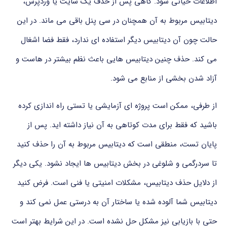
اطلاعات
حیاتی
شود.
گاهی
پس
از
حذف
یک
سایت
یا
وردپرس،
دیتابیس
مربوط
به
آن
همچنان
در
سی
پنل
باقی
می ماند.
در
این
حالت
چون
آن
دیتابیس
دیگر
استفاده ای
ندارد،
فقط
فضا
اشغال
می کند.
حذف
چنین
دیتابیس هایی
باعث
نظم
بیشتر
در
هاست
و
آزاد
شدن
بخشی
از
منابع
می شود.
از
طرفی،
ممکن
است
پروژه ای
آزمایشی
یا
تستی
راه
اندازی
کرده
باشید
که
فقط
برای
مدت
کوتاهی
به
آن
نیاز
داشته اید.
پس
از
پایان
تست،
منطقی
است
که
دیتابیس
مربوط
به
آن
را
حذف
کنید
تا
سردرگمی
و
شلوغی
در
بخش
دیتابیس ها
ایجاد
نشود.
یکی
دیگر
از
دلایل
حذف
دیتابیس،
مشکلات
امنیتی
یا
فنی
است.
فرض
کنید
دیتابیس
شما
آلوده
شده
یا
ساختار
آن
به
درستی
عمل
نمی کند
و
حتی
با
بازیابی
نیز
مشکل
حل
نشده
است.
در
این
شرایط
بهتر
است