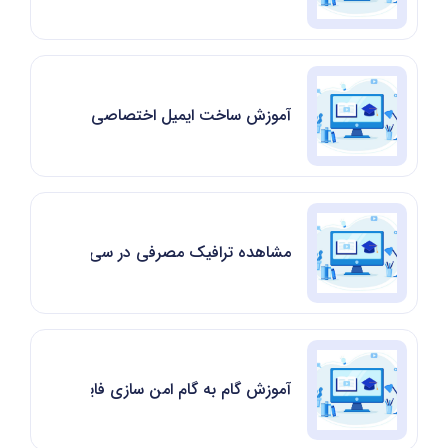
آموزش ساخت ایمیل اختصاصی در سی پنل|cpanel Webmail
مشاهده ترافیک مصرفی در سی پنل cPanel
آموزش گام به گام امن سازی فایل wp-config.php برای جلوگیری از هک