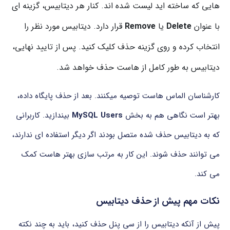
هایی
که
ساخته اید
لیست
شده اند.
کنار
هر
دیتابیس،
گزینه ای
با
عنوان
Delete
یا
Remove
قرار
دارد.
دیتابیس
مورد
نظر
را
انتخاب
کرده
و
روی
گزینه
حذف
کلیک
کنید.
پس
از
تایید
نهایی،
دیتابیس
به
طور
کامل
از
هاست
حذف
خواهد
شد.
کارشناسان الماس هاست توصیه میکنند. بعد
از
حذف
پایگاه
داده،
بهتر
است
نگاهی
هم
به
بخش
Users
MySQL
بیندازید.
کاربرانی
که
به
دیتابیس
حذف
شده
متصل
بودند
اگر
دیگر
استفاده ای
ندارند،
می توانند
حذف
شوند.
این
کار
به
مرتب
سازی
بهتر
هاست
کمک
می کند.
نکات
مهم
پیش
از
حذف
دیتابیس
پیش
از
آنکه
دیتابیس
را
از
سی
پنل
حذف
کنید،
باید
به
چند
نکته