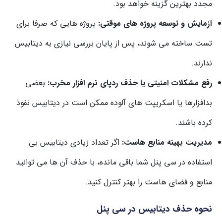
مجدد
بهترین
گزینه
خواهد
بود.
آزمایش
و
توسعه
پروژه های
موقتی:
پروژه هایی
که
صرفا
برای
تست
ساخته
می شوند،
پس
از
پایان
بررسی
نیازی
به
دیتابیس
ندارند.
رفع
مشکلات
امنیتی
یا
حذف
ردپای
نرم افزار
مخرب:
بعضی
بدافزارها
یا
اسکریپت های
آلوده
ممکن
است
در
دیتابیس
نفوذ
کرده
باشند.
مدیریت
بهینه
منابع
هاست:
اگر
تعداد
زیادی
دیتابیس
بی
استفاده
در
سی
پنل
شما
باقی
مانده،
با
حذف
آن ها
می توانید
منابع
و
فضای
هاست
را
بهتر
کنترل
کنید.
نحوه
حذف
دیتابیس
در
سی
پنل