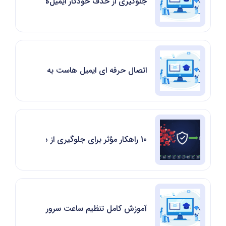
جلوگیری از حذف خودکار ایمیل‌ها از سرور در Outlook (پروتکل POP3)
اتصال حرفه ای ایمیل هاست به Mail ویندوز | مدیریت ایمیل ها بدون ورود به وب‌ میل
10 راهکار مؤثر برای جلوگیری از دریافت ایمیل‌های ناخواسته (اسپم)
آموزش کامل تنظیم ساعت سرور