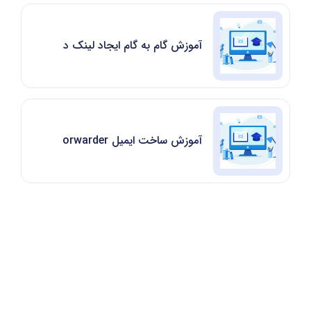
آموزش گام به گام ایجاد لینک دانلود مستقیم در anel
آموزش ساخت ایمیل Forwarder در سی پنل cPanel