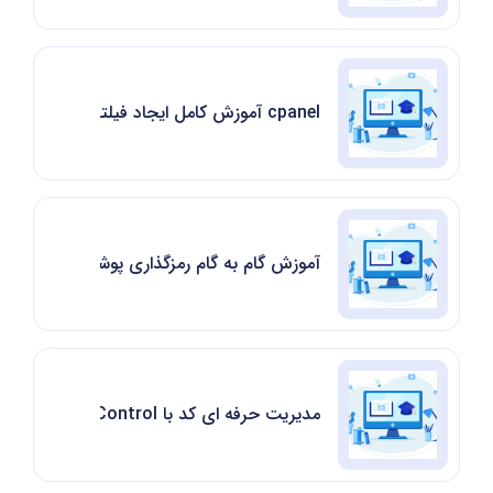
cpanel آموزش کامل ایجاد فیلتر برای ایمیل ها درسی پنل
آموزش گام به گام رمزگذاری پوشه ها در سی پن
مدیریت حرفه ای کد با Git Version Control در سی پنل