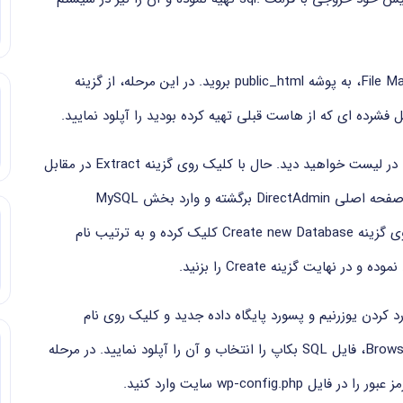
اکنون وارد DirectAdmin شوید و پس از ورود به File Manager، به پوشه public_html بروید. در این مرحله، از گزینه
بعد از پایان آپلود، با برگشت به صفحه قبل، فایل zip را در لیست خواهید دید. حال با کلیک روی گزینه Extract در مقابل
نام فایل، آن را از حالت فشرده خارج کنید. در ادامه، به صفحه اصلی DirectAdmin برگشته و وارد بخش MySQL
Management شوید تا دیتابیس جدیدی ایجاد کنید. روی گزینه Create new Database کلیک کرده و به ترتیب نام
ر نهایت گزینه Create را بزنید.
س، وارد phpMyAdmin شوید. با وارد کردن یوزرنیم و پسورد پایگاه داده جدید و کلیک روی نام
دیتابیس، به بخش Import بروید. با استفاده از گزینه Browse، فایل SQL بکاپ را انتخاب و آن را آپلود نمایید. در مرحله
wp-config سایت وارد کنید.