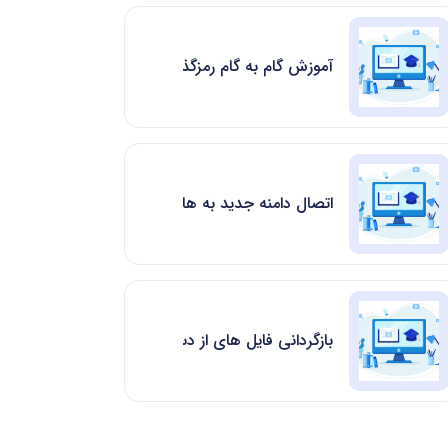
آموزش گام به گام رمزگذاری پوشه ها در سی پنل
اتصال دامنه جدید به هاست در چند دقیقه با Park Domain
بازگردانی فایل های از دست رفته در هاست با File and Directory Restoration