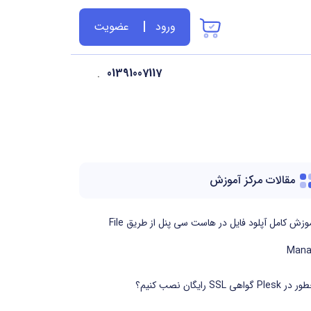
ورود
عضویت
01391007117
مقالات مرکز آموزش
آموزش کامل آپلود فایل در هاست سی پنل از طریق File
Mana
 Plesk گواهی SSL رایگان نصب کنیم؟