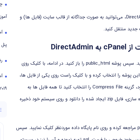
آموز
برای انتقال فایل ها از هاست cPanel به هاست DirectAdmin، می‌توانید به صورت جداگانه از قالب سایت (فایل ها) و
 جدید منتقل کنید.
پنل
Direct
رف
ابتدا وارد cPanel شوید و به قسمت File Manager بروید. سپس پوشه public_html را باز کنید. در ادامه، با کلیک روی
های داخل این پوشه را انتخاب کرده و با کلیک راست روی یکی از فایل ها،
گزینه Compress را بزنید. در پنجره ای که ظاهر می شود، گزینه Compress File را انتخاب کنید تا همه فایل ها به
2019
صورت یک فایل فشرده (zip) درآیند. پس از اتمام فشرده‌ سازی، فایل zip ایجاد شده را دانلود و روی سیستم خود ذخیره
برای گرفتن بکاپ از دیتابیس نیز به بخش phpMyAdmin مراجعه کرده و روی نام پایگاه داده موردنظر کلیک نمایید. سپس
در بالای صفحه، گزینه Export را انتخاب کرده و از دیتابیس خود خروجی با فرمت .sql تهیه نموده و آن را نیز در سیستم