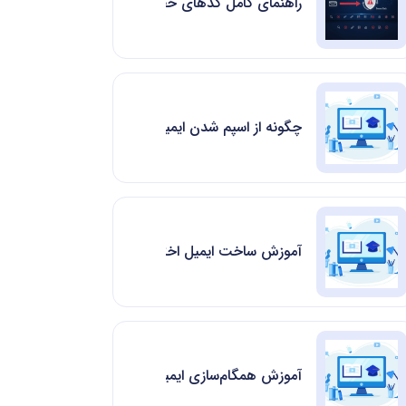
راهنمای کامل کدهای خطای SMTP و دلایل بازگشت ایمیل
چگونه از اسپم شدن ایمیل های ارسالی جلوگیری کنیم
آموزش ساخت ایمیل اختصاصی در سی پنل|cpanel Webmail
آموزش همگام‌سازی ایمیل‌ هاست با Yahoo Mail بدون دردسر