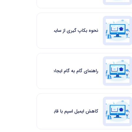
نحوه بکاپ گیری از سایت در سی پنل| Cpanel Backup
راهنمای گام به گام ایجاد کرون جاب در cPanel
کاهش ایمیل اسپم با قابلیت Greylisting در سی پنل