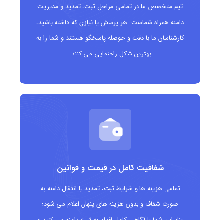
تیم متخصص ما در تمامی مراحل ثبت، تمدید و مدیریت
برندهایی که خدمات مرتبط با بینگو ارائه می دهند
دامنه همراه شماست. هر پرسش یا نیازی که داشته باشید،
کارشناسان ما با دقت و حوصله پاسخگو هستند و شما را به
نکات مهم پیش از ثبت دامنه .bingo
بهترین شکل راهنمایی می کنند.
بررسی قوانین کشور هدف:
پیش از ثبت، از مجاز بودن
فعالیت بازی های شانس در بازار هدف اطمینان حاصل
کنید
انتخاب نام کوتاه و جذاب:
نام دامنه باید سرگرم کننده،
ساده و به یادماندنی باشد
بررسی برندهای ثبت شده:
از عدم تداخل با برندهای
شفافیت کامل در قیمت و قوانین
قانونی مطمئن شوید
تمامی هزینه ها و شرایط ثبت، تمدید یا انتقال دامنه به
صورت شفاف و بدون هزینه های پنهان اعلام می شود؛
هماهنگی با شبکه های اجتماعی:
در دسترس بودن نام
بنابراین شما با آگاهی کامل اقدام به ثبت دامنه می کنید و