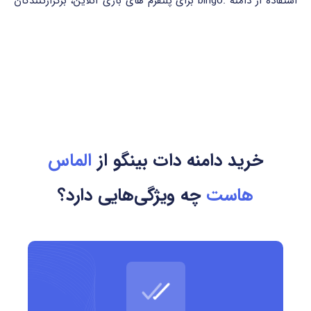
استفاده از دامنه .bingo برای پلتفرم های بازی آنلاین، برگزارکنندگان
مسابقات بینگو و کسب وکارهای مرتبط با سرگرمی های مبتنی بر
شانس، انتخابی حرفه ای محسوب می شود.
کشور مرتبط و مرجع ثبت
دامنه ی .bingo یک gTLD جهانی است و به هیچ کشور خاصی
تعلق ندارد؛ بنابراین برای استفاده بین المللی طراحی شده است.
خرید دامنه دات بینگو از
الماس
مدیریت این پسوند بر عهده شرکت Donuts Inc. است که یکی از
هاست
چه ویژگی‌هایی دارد؟
بزرگ ترین اپراتورهای دامنه های تخصصی در جهان محسوب می
شود.
مزایای استفاده از دامنه .bingo
استفاده از این دامنه مزایای زیر را به همراه دارد: