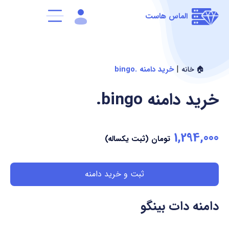
الماس هاست
|
خرید دامنه .bingo
🏠 خانه
خرید دامنه
.bingo
1,294,000
تومان (ثبت یکساله)
ثبت و خرید دامنه
دامنه دات بینگو