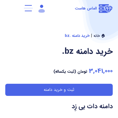
الماس هاست
|
خرید دامنه .bz
🏠 خانه
خرید دامنه
.bz
3,041,000
تومان (ثبت یکساله)
ثبت و خرید دامنه
دامنه دات بی زِد