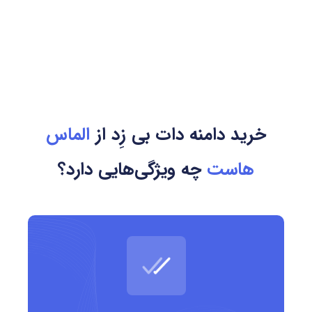
دنبال دامنه ای کوتاه، خاص و متفاوت هستند، از .bz استفاده می
کنند. در شرایطی که بسیاری از نام های جذاب در پسوندهای رایج
اشغال شده اند، دامنه .bz می تواند گزینه ای جایگزین و قابل
برندینگ باشد. این دامنه هم برای فعالیت محلی در بلیز و هم برای
حضور جهانی در فضای آنلاین مناسب است.
خرید دامنه دات بی زِد از
الماس
دامنه ی .bz متعلق به کدام کشور است؟
هاست
چه ویژگی‌هایی دارد؟
دامنه ی .bz کد کشوری (ccTLD) مربوط به کشور بلیز (Belize) در
آمریکای مرکزی است. با این حال، به دلیل ساختار کوتاه و کاربرد
عمومی آن، استفاده از این دامنه محدود به بلیز نبوده و در سطح
جهانی نیز رایج است.
مزایای استفاده از دامنه .bz