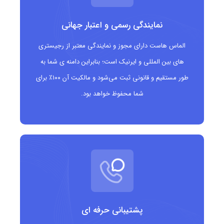
فروشندگان و نمایندگی های رسمی برندها
کسب وکارهای B2B و B2C فعال در حوزه فروش
نمایندگی رسمی و اعتبار جهانی
واردکنندگان و صادرکنندگان کالا
الماس هاست دارای مجوز و نمایندگی معتبر از رجیستری
های بین المللی و ایرنیک است؛ بنابراین دامنه ی شما به
دلالان، توزیع کنندگان و عمده فروشان
طور مستقیم و قانونی ثبت می‌شود و مالکیت آن ۱۰۰٪ برای
فروشگاه های لوازم خودرو، موبایل، لوازم خانگی و
شما محفوظ خواهد بود.
کالاهای تخصصی
فعالان حوزه معاملات امن و واسطه گری
وب سایت های فروش عمده، پلتفرم های عرضه کالا و
خدمات
مزایای دامنه .dealer
پشتیبانی حرفه ای
ایجاد هویت کاملاً مرتبط با فعالیت فروش و نمایندگی