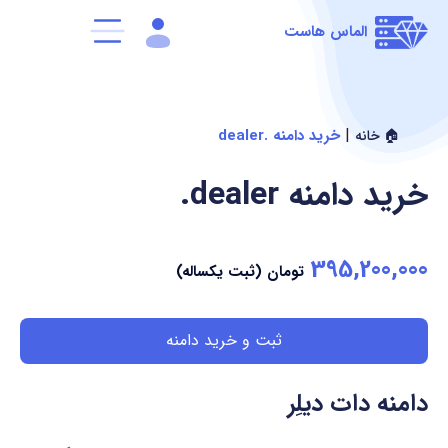
الماس هاست
|
خرید دامنه .dealer
🏠 خانه
خرید دامنه
.dealer
395,200,000
تومان (ثبت یکساله)
ثبت و خرید دامنه
دامنه دات دیلِر