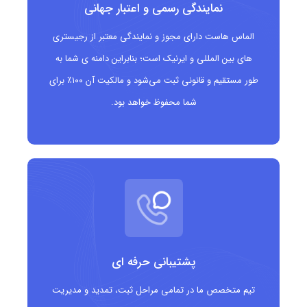
مناسب ارائه می شود.
نمایندگی رسمی و اعتبار جهانی
الماس هاست دارای مجوز و نمایندگی معتبر از رجیستری
مزایای دامنه .deals
های بین المللی و ایرنیک است؛ بنابراین دامنه ی شما به
کمک به افزایش نرخ کلیک (CTR) در کمپین ها و
طور مستقیم و قانونی ثبت می‌شود و مالکیت آن ۱۰۰٪ برای
شما محفوظ خواهد بود.
تبلیغات
انتقال واضح مفهوم «تخفیف» و «پیشنهاد ویژه» فقط با
دیدن دامنه
مناسب برای سئو و جستجوهای مرتبط با خرید و
تخفیف
ایجاد هویت شفاف و بدون ابهام برای برندهای فروش
پشتیبانی حرفه ای
محور
تیم متخصص ما در تمامی مراحل ثبت، تمدید و مدیریت
مناسب برای صفحات فرود (Landing Pages) کمپین