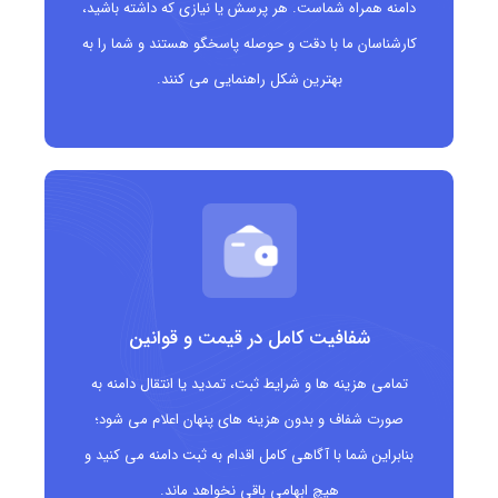
دامنه همراه شماست. هر پرسش یا نیازی که داشته باشید،
های تخفیف
کارشناسان ما با دقت و حوصله پاسخگو هستند و شما را به
امکان انتخاب نام های کوتاه تر به دلیل کمتر بودن رقابت
بهترین شکل راهنمایی می کنند.
نسبت به .com
قابل استفاده برای سایت های فروشگاهی، کوپن
تخفیف، حراجی ها و بنگاه های تبلیغاتی
دامنه .deals
مناسب چه کسانی است؟
فروشگاه های اینترنتی با بخش تخفیف
شفافیت کامل در قیمت و قوانین
سایت های کوپن، کد تخفیف و پیشنهادهای ویژه
تمامی هزینه ها و شرایط ثبت، تمدید یا انتقال دامنه به
کسب وکارهای برگزارکننده حراج های فصلی
صورت شفاف و بدون هزینه های پنهان اعلام می شود؛
بنابراین شما با آگاهی کامل اقدام به ثبت دامنه می کنید و
برندهایی که کمپین های فروش دارند
هیچ ابهامی باقی نخواهد ماند.