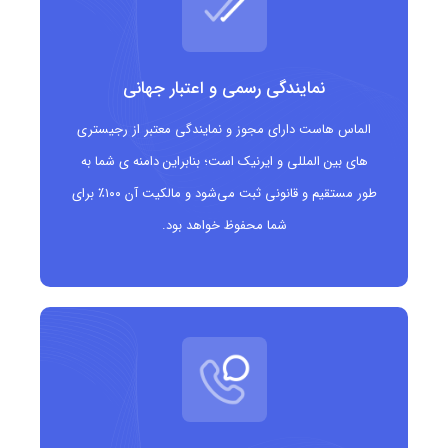
شخصی سازی بالا: امکان ایجاد وب سایت خانوادگی،
آلبوم عکس آنلاین، یا دفتر خاطرات خانوادگی.
نمایندگی رسمی و اعتبار جهانی
مناسب برای برندها و کسب وکارها: اگر خدماتی برای
الماس هاست دارای مجوز و نمایندگی معتبر از رجیستری
های بین المللی و ایرنیک است؛ بنابراین دامنه ی شما به
خانواده ها ارائه می دهید (مانند روانشناسی، آموزش
طور مستقیم و قانونی ثبت می‌شود و مالکیت آن ۱۰۰٪ برای
والدگری، لوازم خانگی و…)، این دامنه به برند شما هویت
شما محفوظ خواهد بود.
می بخشد.
بیان واضح محتوا: کاربران با دیدن پسوند .family فوراً
متوجه می شوند که سایت شما درباره ی خانواده است.
آزاد بودن ثبت: نیازی به ارائه مجوز یا شرایط خاص
نیست.
امکان برندینگ عاطفی: این دامنه حس نزدیکی،