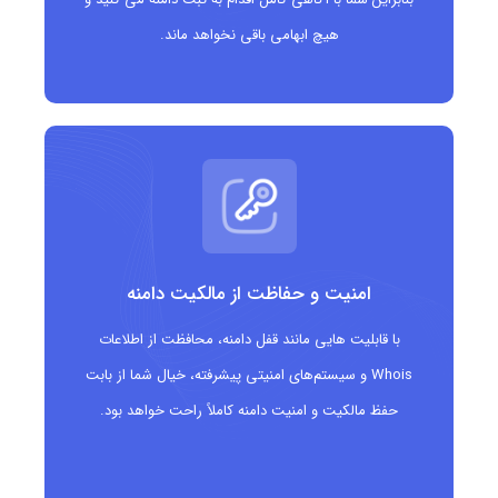
مؤسسات حسابداری و حسابرسی
هیچ ابهامی باقی نخواهد ماند.
مشاوران سرمایه گذاری و بورس
شرکت های بیمه و تحلیل گران ریسک
مؤسسات مالی خصوصی و صندوق های سرمایه گذاری
استارتاپ های فین تک با تمرکز بر خدمات مالی دیجیتال
وبلاگ نویسان، مربیان و تولیدکنندگان محتوای مالی و
اقتصادی
امنیت و حفاظت از مالکیت دامنه
نکات خرید دامنه .financial
با قابلیت هایی مانند قفل دامنه، محافظت از اطلاعات
Whois و سیستم‌های امنیتی پیشرفته، خیال شما از بابت
در خرید دامنه
.financial
باید به چند نکته مهم توجه کرد تا
حفظ مالکیت و امنیت دامنه کاملاً راحت خواهد بود.
انتخابی مناسب، حرفه ای و متناسب با حوزه مالی داشته باشید.
نکات اصلی عبارتند از: