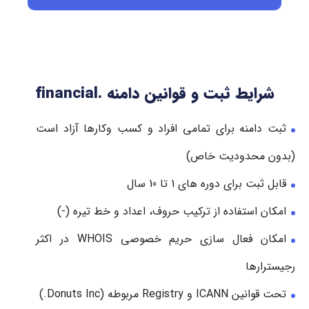
تناسب با حوزه فعالیت
: این پسوند مخصوص کسب
وکارها، شرکت ها و وب سایت های مرتبط با امور مالی،
سرمایه گذاری، حسابداری، بیمه، بانکداری و خدمات
شرایط ثبت و قوانین دامنه .financial
اقتصادی است. اگر فعالیت شما در این حوزه هاست،
ثبت دامنه برای تمامی افراد و کسب وکارها آزاد است
انتخاب بسیار دقیقی خواهد بود.
(بدون محدودیت خاص)
اعتبار برند
: استفاده از پسوند .financial به سایت شما
قابل ثبت برای دوره های 1 تا 10 سال
هویت حرفه ای و تخصصی می دهد و در نگاه کاربر
امکان استفاده از ترکیب حروف، اعداد و خط تیره (-)
اعتماد اولیه بیشتری ایجاد می کند.
امکان فعال سازی حریم خصوصی WHOIS در اکثر
کوتاهی و سادگی نام
: با توجه به طول پسوند، بهتر است
رجیسترارها
نام اصلی دامنه کوتاه و ساده انتخاب شود تا آدرس
تحت قوانین ICANN و Registry مربوطه (Donuts Inc.)
نهایی طولانی و دشوار نشود.