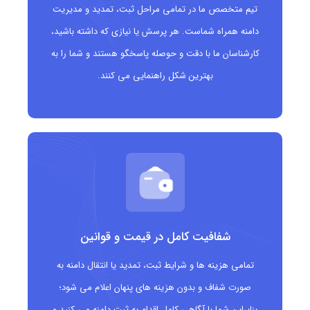
تیم متخصص ما در تمامی مراحل ثبت، تمدید و مدیریت
برندینگ محور مثل alpha.financial، nextgen.financial
دامنه همراه شماست. هر پرسش یا نیازی که داشته باشید،
یا karafs.financial
کارشناسان ما با دقت و حوصله پاسخگو هستند و شما را به
مزیت رقابتی در موتورهای جستجو:
از آنجا که این دامنه
بهترین شکل راهنمایی می کنند.
مستقیماً با کلیدواژه “financial” هماهنگ است، می
تواند در SEO هدفمند مزیت ایجاد کند.
احتمال آزاد بودن نام دلخواه:
برخلاف دامنه های شلوغی
مانند .com یا .net، در این پسوند شانس بیشتری برای
ثبت دامنه مدنظر خود دارید.
شفافیت کامل در قیمت و قوانین
دامنه .financial
مناسب چه کسانی است؟
تمامی هزینه ها و شرایط ثبت، تمدید یا انتقال دامنه به
شرکت های خدمات مالی و بانکی
صورت شفاف و بدون هزینه های پنهان اعلام می شود؛
بنابراین شما با آگاهی کامل اقدام به ثبت دامنه می کنید و