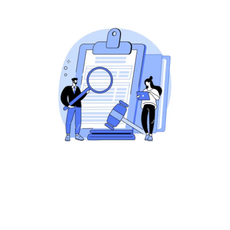
ثبت در شبکه های اجتماعی
: پیش از خرید بررسی کنید
نام انتخابی شما در شبکه های اجتماعی نیز قابل رزرو
باشد تا هماهنگی برند حفظ شود.
ثبت کننده معتبر
: دامنه را از شرکت های معتبر ثبت کنید،
به ویژه اینکه این پسوند توسط شرکت Donuts Inc.
مدیریت می شود و انتخاب یک رجیستر مطمئن اهمیت
دارد.
عدم وجود محدودیت خاص
: دامنه .financial
محدودیت ثبت ندارد و افراد و شرکت ها بدون ارائه
مدارک خاص می توانند آن را ثبت کنند.
تمدید و مالکیت
: دامنه را برای مدت مناسب ثبت کرده و