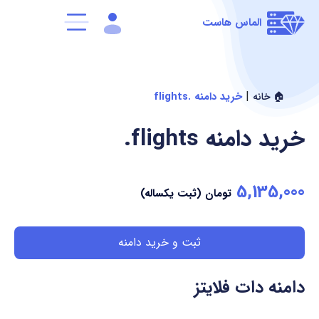
الماس هاست
|
خرید دامنه .flights
🏠 خانه
خرید دامنه
.flights
5,135,000
تومان (ثبت یکساله)
ثبت و خرید دامنه
دامنه دات فلایتز