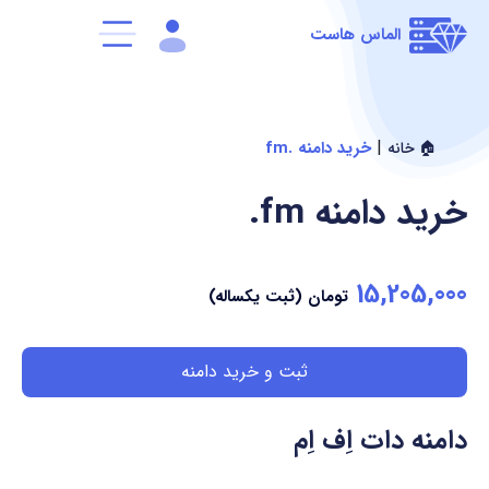
الماس هاست
|
خرید دامنه .fm
🏠 خانه
خرید دامنه
.fm
15,205,000
تومان (ثبت یکساله)
ثبت و خرید دامنه
دامنه دات اِف اِم