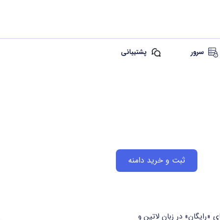
سرور
پشتیبانی
ثبت و خرید دامنه
 از دامنه های عمومی (gTLD) با معنای «رایگان» در زبان لاتین و