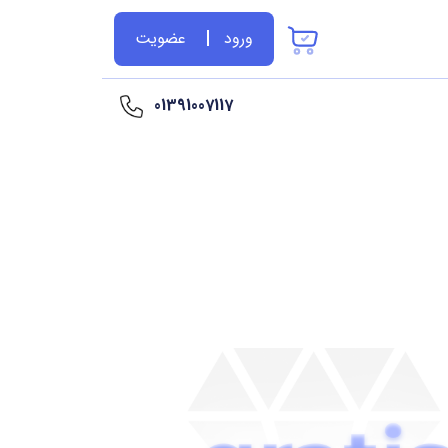
ورود
عضویت
01391007117