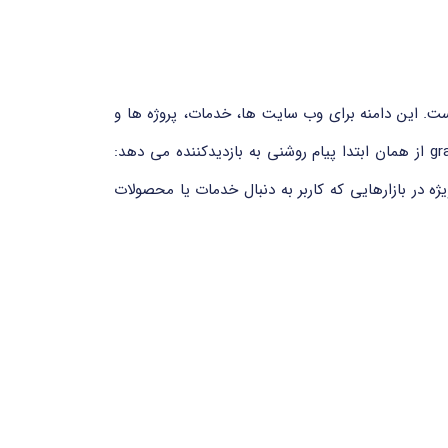
پانیایی و لاتین “gratis” به معنای «رایگان» گرفته شده است. این دامنه برای وب سایت ها، خدمات، پروژه ها و
برندهایی که بر پایه ارائه محتوای رایگان یا خدمات بدون هزینه فعالیت می کنند، بسیار مناسب است. استفاده از دامنه ی .gratis از همان ابتدا پیام روشنی به بازدیدکننده می دهد:
ه در بازارهایی که کاربر به دنبال خدمات یا محصولات
Donuts Inc.