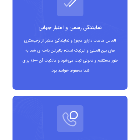
هویت کاملاً تخصصی در حوزه موسیقی و گیتار
مناسب برای فروشگاه های گیتار، اساتید، تولیدکنندگان و
نمایندگی رسمی و اعتبار جهانی
نوازندگان
الماس هاست دارای مجوز و نمایندگی معتبر از رجیستری
های بین المللی و ایرنیک است؛ بنابراین دامنه ی شما به
فرصت های عالی برای برندهای موسیقی و آموزشگاه ها
طور مستقیم و قانونی ثبت می‌شود و مالکیت آن ۱۰۰٪ برای
قابل استفاده برای وبلاگ های نقد گیتار، آموزش آنلاین
شما محفوظ خواهد بود.
یا انجمن های موسیقی
نام گذاری جذاب و حرفه ای: مانند buy.guitars،
acoustic.guitars، learn.guitars، vintage.guitars
جلب توجه آسان تر در بین موتورهای جست وجو به
دلیل تخصصی بودن پسوند