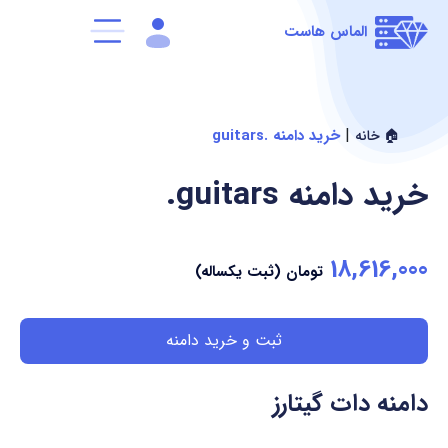
الماس هاست
|
خرید دامنه .guitars
🏠 خانه
خرید دامنه
.guitars
18,616,000
تومان (ثبت یکساله)
ثبت و خرید دامنه
دامنه دات گیتارز