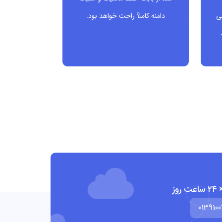
ی
دامنه کاملاً راحت خواهد بود.
0139100