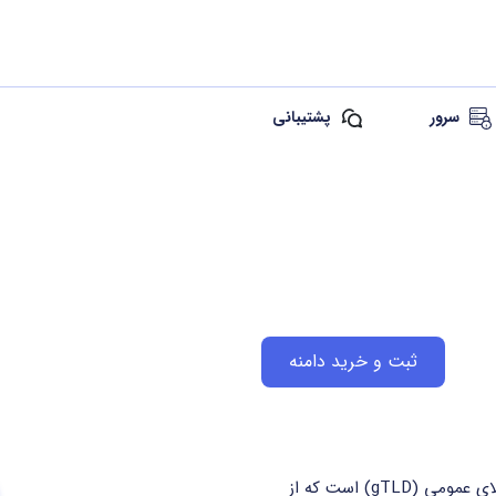
سرور
پشتیبانی
ثبت و خرید دامنه
معرفی دامنه .house دامنه‌ی .house یک دامنه سطح‌بالای عمومی (gTLD) است که از