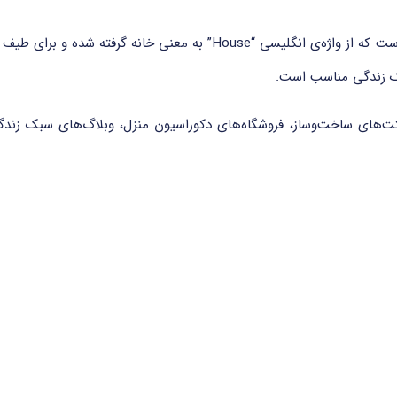
دامنه‌ی .house یک دامنه سطح‌بالای عمومی (gTLD) است که از واژه‌ی انگل
ک زندگی مناسب است.
تدای یا انتهای دامنه)