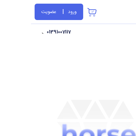
ورود
عضویت
01391007117