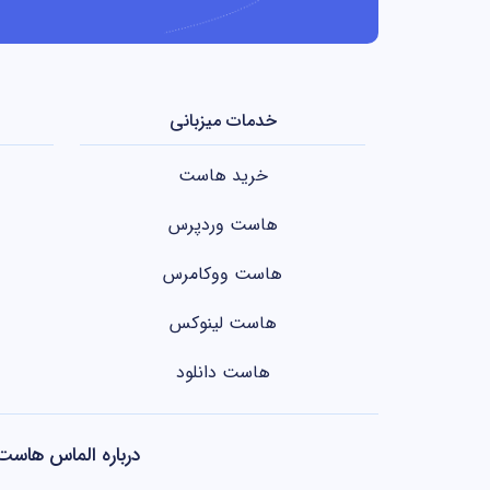
برندهایی با هویت یا نام مبتنی بر واژه “House” (مثلاً DesignHouse یا ArtHouse)
خدمات میزبانی
خرید هاست
هاست وردپرس
هاست ووکامرس
هاست لینوکس
هاست دانلود
درباره الماس هاست