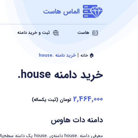
الماس هاست
هاست
ثبت و خرید دامنه
|
خرید دامنه .house
🏠 خانه
خرید دامنه
.house
2,464,000
تومان (ثبت یکساله)
دامنه دات هاوس