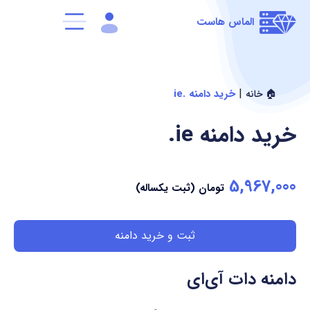
الماس هاست
|
خرید دامنه .ie
🏠 خانه
خرید دامنه
.ie
5,967,000
تومان (ثبت یکساله)
ثبت و خرید دامنه
دامنه دات آی‌ای