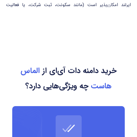
ایرلند امکان‌پذیر است (مانند سکونت، ثبت شرکت، یا فعالیت
تجاری در ایرلند).
امکان ثبت دامنه برای مدت ۱ تا ۱۰ سال
پشتیبانی از انتقال، تمدید و سرویس WHOIS privacy
استفاده از حروف، اعداد و خط فاصله مجاز است (به‌جز ابتدا و
خرید دامنه دات آی‌ای از
الماس
انتهای نام دامنه)
هاست
چه ویژگی‌هایی دارد؟
ثبت دامنه باید مطابق با قوانین مرجع رسمی IE Domain Registry
(IEDR) انجام شود.
کشور مرتبط و مرجع ثبت
کشور مرتبط: ایرلند