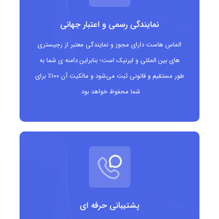
مرجع ثبت: IEDR (IE Domain Registry)، نهاد رسمی مدیریت
نمایندگی رسمی و اعتبار جهانی
دامنه‌های اینترنتی ایرلند
الماس هاست دارای مجوز و نمایندگی معتبر از رجیستری
مزایای دامنه .ie
های بین المللی و ایرنیک است؛ بنابراین دامنه ی شما به
طور مستقیم و قانونی ثبت می‌شود و مالکیت آن ۱۰۰٪ برای
اعتبار بالا در بازار ایرلند: دامنه‌ای شناخته‌شده و مورد اعتماد در ایرلند
شما محفوظ خواهد بود.
است.
ارتباط قوی با هویت محلی: مناسب برای کسب‌وکارها و اشخاصی
که به دنبال حضور رسمی و قابل اطمینان در ایرلند هستند.
امنیت و پایداری: فرایند ثبت با بررسی دقیق صورت می‌گیرد و باعث
افزایش امنیت دامنه‌ها می‌شود.
پشتیبانی حرفه ای
پشتیبانی از برندینگ محلی: دامنه‌ای کوتاه و معتبر برای توسعه