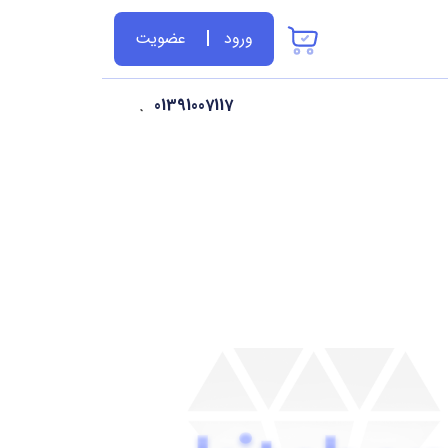
ورود
عضویت
01391007117