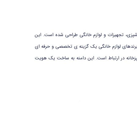
 مرتبط با آشپزخانه، آشپزی، تجهیزات و لوازم خانگی طراحی شده است. این
برندهای لوازم خانگی یک گزینه ی تخصصی و حرفه ای
وعی با دنیای آشپزخانه در ارتباط است. این دامنه به ساخت یک هویت
دامنه .kitchen یک دامنه عمومی سطح بالا (gTLD) با ماهیت بین المللی است که به هیچ کشور خاصی وابسته نیست و توسط شرکت Donuts Inc.، یکی از بزرگ ترین رجیستری ها در
رتبط با آشپزی، تغذیه، رستوران ها و صنایع غذایی
‎.kitchen‎ به کاربران و برندها امکان می دهد حضور آنلاین تخصصی، حرفه ای و مرتبط با حوزه آشپزی و