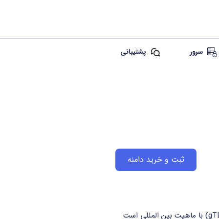
سرور
پشتیبانی
ثبت و خرید دامنه
دامنه .kitchen یکی از دامنه های عمومی سطح بالا (gTLD) با ماهیت بین المللی است