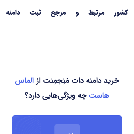
کشور مرتبط و مرجع ثبت دامنه
.management
دامنه .management یک پسوند بین المللی است که به هیچ کشور
خاصی وابستگی ندارد و برای استفاده جهانی طراحی شده است.
مرجع ثبت این دامنه Donuts Inc. می باشد و کلیه فعالیت های آن
تحت نظارت استانداردهای بین المللی دامنه انجام می شود.
خرید دامنه دات مَنِجمِنت از
الماس
مزایای دامنه دات مَنِجمِنت
هاست
چه ویژگی‌هایی دارد؟
هویت تخصصی و واضح در حوزه مدیریت
مناسب برای شرکت ها، مشاوران و آموزش دهندگان
مدیریت