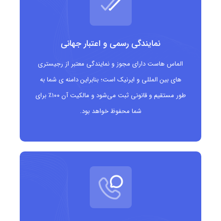
فرصتی عالی برای برندینگ با نام های مرتبط مانند
project.management، hr.management،
نمایندگی رسمی و اعتبار جهانی
business.management
الماس هاست دارای مجوز و نمایندگی معتبر از رجیستری
دامنه ای تخصصی که به اعتبار سایت در حوزه مدیریت
های بین المللی و ایرنیک است؛ بنابراین دامنه ی شما به
کمک می کند
طور مستقیم و قانونی ثبت می‌شود و مالکیت آن ۱۰۰٪ برای
امکان تفکیک و تمایز در بازارهای پر رقابت کسب وکار و
شما محفوظ خواهد بود.
مدیریت
دامنه دات
مَنِجمِنت
مناسب چه کسانی
است؟
شرکت های مشاوره مدیریت