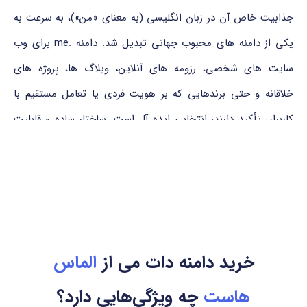
جذابیت خاص آن در زبان انگلیسی (به معنای «من»)، به سرعت به
یکی از دامنه های محبوب جهانی تبدیل شد. دامنه .me برای وب
سایت های شخصی، رزومه های آنلاین، وبلاگ ها، پروژه های
خلاقانه و حتی برندهایی که بر هویت فردی یا تعامل مستقیم با
کاربران تأکید دارند، انتخابی ایده آل است. ساختار ساده و قابلیت
ایجاد نام های به یادماندنی مانند ‎about.me‎ یا ‎hire.me‎ باعث شده
‎.me‎ نه تنها در میان کاربران عادی، بلکه در میان شرکت ها و
استارتاپ ها نیز به عنوان ابزاری برای بیان هویت شخصی و برقراری
ارتباط انسانی در فضای دیجیتال شناخته شود.
کشور مرتبط و مرجع ثبت دامنه
.me
خرید دامنه دات می از
الماس
هاست
چه ویژگی‌هایی دارد؟
دامنه .me دامنه ی سطح بالای کشوری (ccTLD) مربوط به کشور