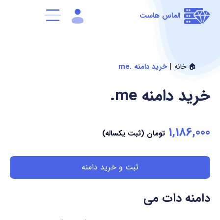
الماس هاست
|
خرید دامنه .me
🏠 خانه
خرید دامنه
.me
1,186,000
تومان (ثبت یکساله)
ثبت و خرید دامنه
دامنه دات می