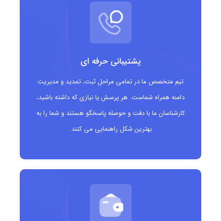
قابل استفاده برای کسب وکارهای کوچک و استارتاپ ها
که می خواهند هویت فردی و شخصی شده داشته
باشند
پشتیبانی حرفه ای
فرصت های عالی برای نام گذاری خلاقانه و کوتاه
تیم متخصص ما در تمامی مراحل ثبت، تمدید و مدیریت
دامنه ای به یادماندنی که ارتباط مستقیم با مخاطب
دامنه همراه شماست. هر پرسش یا نیازی که داشته باشید،
ایجاد می کند
کارشناسان ما با دقت و حوصله پاسخگو هستند و شما را به
محبوب برای بلاگرها، فریلنسرها و حرفه ای های مستقل
بهترین شکل راهنمایی می کنند.
دامنه
.me
مناسب چه کسانی است؟
افراد برای سایت های شخصی و رزومه آنلاین
استارتاپ ها و کسب وکارهای کوچک
بلاگرها، اینفلوئنسرها و تولیدکنندگان محتوا