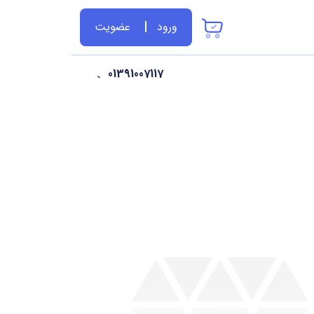
ورود
عضویت
01391007117