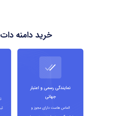
هویت تخصصی و شفاف مرتبط با صنعت موتورس
مناسب برای فروشگاه ها، تعمیرگاه ها، کلاب ها
قابلیت برندینگ قوی و افزایش اعتماد مخاطبان
خرید دامنه دات 
فرصت های نام گذاری مرتبط و آسان به یادسپردن
دامنه .motorcycles
مناسب چه ک
فروشندگان موتورسیکلت و لوازم جانبی
تعمیرکاران و خدمات مرتبط
نمایندگی رسمی و اعتبار
کلوب ها و انجمن های موتورسیکلت
جهانی
ت
وب سایت های خبری و سرگرمی مرتبط با موتورس
الماس هاست دارای مجوز و
ثب
تولیدکنندگان و واردکنندگان این صنعت