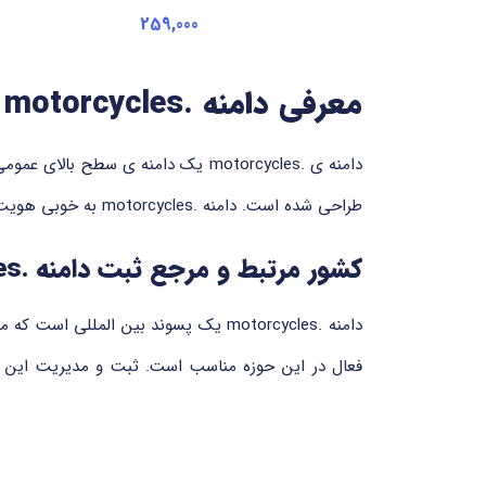
259,000
معرفی دامنه .motorcycles
طراحی شده است. دامنه .motorcycles به خوبی هویت سایت را به بازدیدکنندگان منتقل می کند و برای برندهای فعال در این حوزه یک گزینه تخصصی محسوب می شود.
کشور مرتبط و مرجع ثبت دامنه .motorcycles
دامنه .motorcycles یک پسوند بین ا
خدمات ثبت، تمدید و مدیریت دامنه های بین المللی را 
مزایای دامنه دات موتور سایکلز