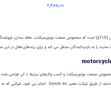
2,387,000
دامنه ی .motorcycles یک دامنه ی سطح بالای عمومی (gTLD) است که مخصوص صنعت موتورسیکلت
لمللی است که مخصوص صنعت موتورسیکلت و کسب وکارهای مرتبط با آن طراحی شده 
فعال در این حوزه مناسب است. ثبت و مدیریت این دامنه از طر
برای کاربران سراسر جهان فراهم می کند.