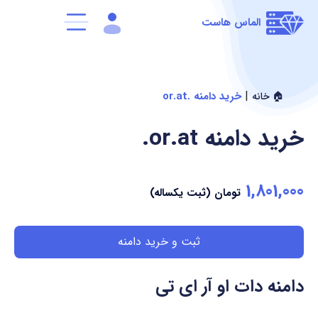
الماس هاست
|
خرید دامنه .or.at
🏠 خانه
خرید دامنه
.or.at
1,801,000
تومان (ثبت یکساله)
ثبت و خرید دامنه
دامنه دات او آر ای تی