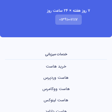
۷ روز هفته × ۲۴ ساعت روز
01391007117
خدمات میزبانی
خرید هاست
هاست وردپرس
هاست ووکامرس
هاست لینوکس
هاست دانلود