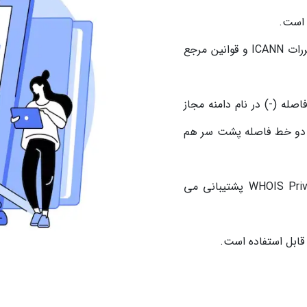
قابلیت انتقال، تمدید و بازیابی دامنه مطابق با مقررات ICANN و قوانین مرجع
تین (a-z)، اعداد (0-9) و خط فاصله (-) در نام دامنه مجاز
 و دو خط فاصله پشت سر هم
دامنه از سرویس های حفظ حریم خصوصی WHOIS Privacy پشتیبانی می