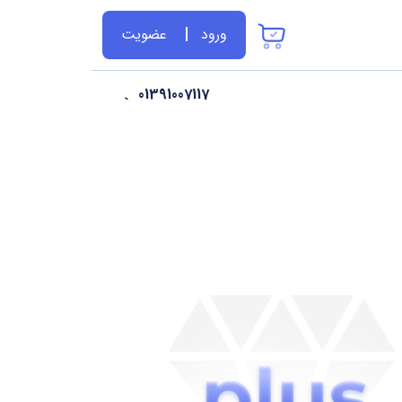
ورود
عضویت
01391007117