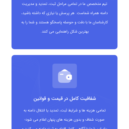
تیم متخصص ما در تمامی مراحل ثبت، تمدید و مدیریت
وابستگی به دامنه ی معتبر سوئدی .se: که اعتبار و
دامنه همراه شماست. هر پرسش یا نیازی که داشته باشید،
امنیت خوبی در فضای اینترنت دارد.
کارشناسان ما با دقت و حوصله پاسخگو هستند و شما را به
بهترین شکل راهنمایی می کنند.
دامنه .pp.se
مناسب چه کسانی است؟
افرادی که به دنبال ساخت وب سایت شخصی هستند
(رزومه، نمونه کار، بلاگ)
کاربران سوئدی که نمی خواهند دامنه کامل .se را
خریداری کنند
دانش آموزان، دانشجویان یا فریلنسرها برای ارائه پروژه
شفافیت کامل در قیمت و قوانین
های شخصی
تمامی هزینه ها و شرایط ثبت، تمدید یا انتقال دامنه به
وب سایت های نیمه رسمی یا آزمایشی
صورت شفاف و بدون هزینه های پنهان اعلام می شود؛
بنابراین شما با آگاهی کامل اقدام به ثبت دامنه می کنید و