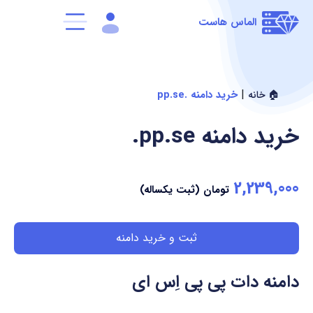
الماس هاست
|
خرید دامنه .pp.se
🏠 خانه
خرید دامنه
.pp.se
2,239,000
تومان (ثبت یکساله)
ثبت و خرید دامنه
دامنه دات پی پی اِس ای