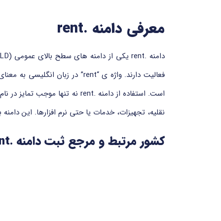
معرفی دامنه .rent
فعالیت دارند. واژه ی “rent” د
است. استفاده از دامنه .rent نه
نقلیه، تجهیزات، خدمات یا حتی نرم افزارها. این دامنه
کشور مرتبط و مرجع ثبت دامنه .rent
دامنه nt
XYZ.COM LLC می باشد و فرآیند ثبت و مدیریت آن تحت نظارت و کنترل سازمان ICANN از طریق رجیسترارهای معتبر جهانی انجام می شود.
مزایای دامنه .rent