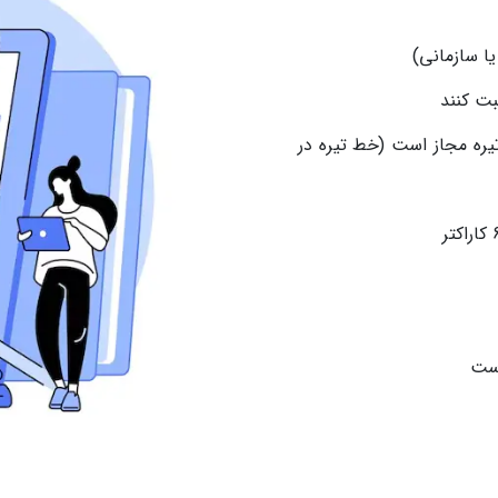
ا سازمانی)
بت کنند
تین (a-z)، اعداد (0-9) و خط تیره مجاز است (خط تیره در