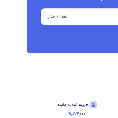
هزینه تمدید دامنه
9,074,000