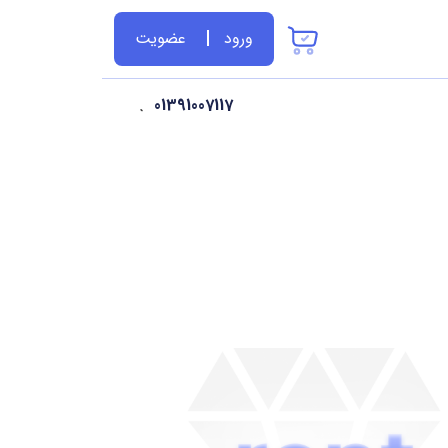
ورود
عضویت
01391007117