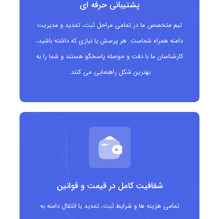
پشتیبانی حرفه ای
دامنه .shoes
مناسب چه کسانی است؟
تیم متخصص ما در تمامی مراحل ثبت، تمدید و مدیریت
دامنه همراه شماست. هر پرسش یا نیازی که داشته باشید،
فروشگاه های آنلاین و حضوری کفش
کارشناسان ما با دقت و حوصله پاسخگو هستند و شما را به
برندهای تولیدکننده انواع کفش مردانه، زنانه و کودکان
بهترین شکل راهنمایی می کنند.
کسب وکارهای تخصصی در حوزه طراحی و ساخت
کفش
استارتاپ ها و شرکت های فعال در صنعت مد و پوشاک
وب سایت های معرفی و بررسی محصولات کفش
فروشندگان لوازم جانبی مرتبط با کفش
شفافیت کامل در قیمت و قوانین
تولیدکنندگان و توزیع کنندگان کفش ورزشی و تخصصی
تمامی هزینه ها و شرایط ثبت، تمدید یا انتقال دامنه به