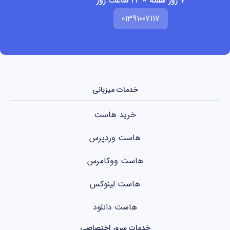
۷ روز هفته × ۲۴ ساعت روز
01391007117
خدمات میزبانی
خرید هاست
هاست وردپرس
هاست ووکامرس
هاست لینوکس
هاست دانلود
خدمات سرور اختصاصی