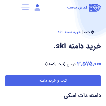
الماس هاست
|
خرید دامنه .ski
🏠 خانه
خرید دامنه
.ski
3,575,000
تومان (ثبت یکساله)
ثبت و خرید دامنه
دامنه دات اسکی