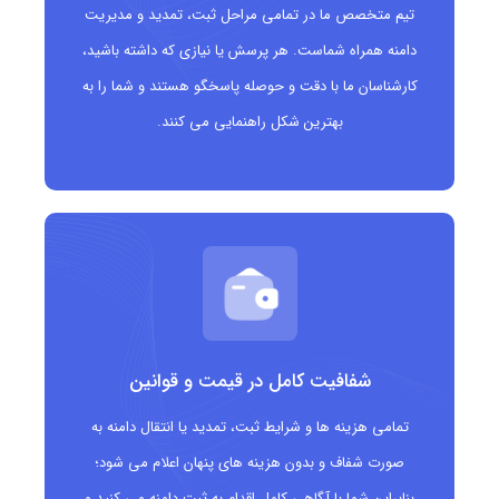
تیم متخصص ما در تمامی مراحل ثبت، تمدید و مدیریت
ایجاد هویت تخصصی و متمایز برای کسب‌وکارها و افراد فعال در
دامنه همراه شماست. هر پرسش یا نیازی که داشته باشید،
حوزه ورزش‌های برفی
کارشناسان ما با دقت و حوصله پاسخگو هستند و شما را به
مناسب برای فروشگاه‌های تجهیزات اسکی، باشگاه‌ها و برگزارکنندگان
بهترین شکل راهنمایی می کنند.
رویدادهای اسکی
قابلیت ثبت دامنه‌های کوتاه، مرتبط و به‌یادماندنی
افزایش اعتبار برند و جذب مخاطبان هدف در صنعت ورزش‌های
زمستانی
کمک به بهبود رتبه‌بندی در موتورهای جستجو برای کلیدواژه‌های
شفافیت کامل در قیمت و قوانین
مرتبط
تمامی هزینه ها و شرایط ثبت، تمدید یا انتقال دامنه به
صورت شفاف و بدون هزینه های پنهان اعلام می شود؛
انعطاف‌پذیری بالا برای انواع خدمات، محصولات و رویدادهای مرتبط
بنابراین شما با آگاهی کامل اقدام به ثبت دامنه می کنید و