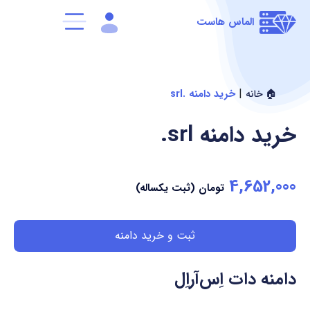
الماس هاست
|
خرید دامنه .srl
🏠 خانه
خرید دامنه
.srl
4,652,000
تومان (ثبت یکساله)
ثبت و خرید دامنه
دامنه دات اِس‌آر‌اِل