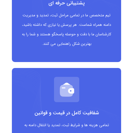
امنیتی دامنه
پشتیبانی حرفه ای
دامنه .srl
مناسب چه کسانی است؟
تیم متخصص ما در تمامی مراحل ثبت، تمدید و مدیریت
دامنه همراه شماست. هر پرسش یا نیازی که داشته باشید،
شرکت های مسئولیت محدود در ایتالیا و کشورهای
کارشناسان ما با دقت و حوصله پاسخگو هستند و شما را به
ایتالیایی زبان
بهترین شکل راهنمایی می کنند.
کسب وکارهای کوچک و متوسط با ساختار حقوقی
مشخص
استارتاپ ها و شرکت های نوپا با نیاز به هویت قانونی
واضح
دفاتر حقوقی و مشاوران کسب وکار
شفافیت کامل در قیمت و قوانین
شرکت هایی که قصد دارند هویت حرفه ای و رسمی خود
تمامی هزینه ها و شرایط ثبت، تمدید یا انتقال دامنه به
را در فضای آنلاین تقویت کنند