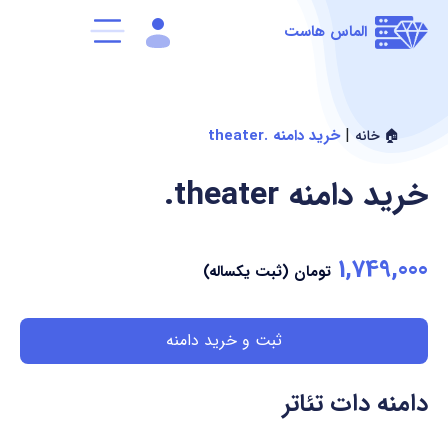
الماس هاست
|
خرید دامنه .theater
🏠 خانه
خرید دامنه
.theater
1,749,000
تومان (ثبت یکساله)
ثبت و خرید دامنه
دامنه دات تئاتر