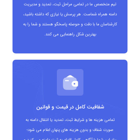
تیم متخصص ما در تمامی مراحل ثبت، تمدید و مدیریت
هنرهای نمایشی
دامنه همراه شماست. هر پرسش یا نیازی که داشته باشید،
فضای بیشتر برای انتخاب نام های دامنه دلخواه نسبت
کارشناسان ما با دقت و حوصله پاسخگو هستند و شما را به
به دامنه های عمومی متداول
بهترین شکل راهنمایی می کنند.
دامنه .theater
مناسب چه کسانی است؟
دامنه .theater برای گروه های زیر بسیار مناسب است:
گروه ها و کمپانی های تئاتری و نمایش
سالن های نمایش و فرهنگسراها
شفافیت کامل در قیمت و قوانین
کارگردانان، بازیگران و تولیدکنندگان محتوای نمایشی
تمامی هزینه ها و شرایط ثبت، تمدید یا انتقال دامنه به
برگزارکنندگان رویدادها و جشنواره های تئاتر
صورت شفاف و بدون هزینه های پنهان اعلام می شود؛
رسانه ها و بلاگرهای حوزه هنر و فرهنگ
بنابراین شما با آگاهی کامل اقدام به ثبت دامنه می کنید و