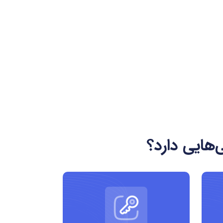
دامنه .vision یک دامنه سطح بالای عمومی (gTLD) و بین المللی است که به هیچ کشور خاصی وابسته نیست. مدیریت و ثبت این پسوند توسط Donuts Inc. انجام می شود و کاربران
هایی دارد؟