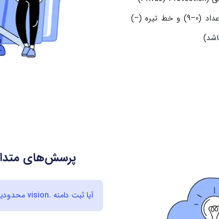
کاراکترهای مجاز شامل حروف انگلیسی (a–z)، اعداد (0–9) و خط تیره (–)
اشد)
پرسش‌های متداول
آیا ثبت دامنه .vision محدودیت جغرافیایی دارد؟