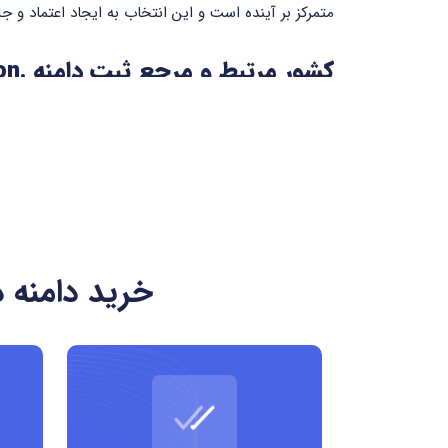
متمرکز بر آینده است و این انتخاب به ایجاد اعتماد و
کشور مرتبط و مرجع ثبت دامنه .vision
می توانند آن را از طریق رجیسترارهای معتبر جهانی مانند GoDaddy، Namecheap، Google Domains و دیگر ارائه دهندگان معتبر ثبت دامنه تهیه
مزایای دامنه .vision
دامنه .vision به دلیل بار معنایی مثبت و تخصصی خود، مزایای زیادی برای کسب وکارها و برندها فراهم می کند:
خرید دامنه 
ایجاد هویتی مرتبط با نوآوری، آینده نگری و خلاق
مناسب برای شرکت ها، استارتاپ ها و پروژه های آ
امکان انتخاب نام های دامنه متمایز و خلاقانه
کمک به تقویت سئوی معنایی در حوزه های مرتبط با