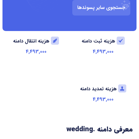
جستجوی سایر پسوندها
هزینه ثبت دامنه
هزینه انتقال دامنه
4,493,000
4,493,000
هزینه تمدید دامنه
4,493,000
معرفی دامنه .wedding