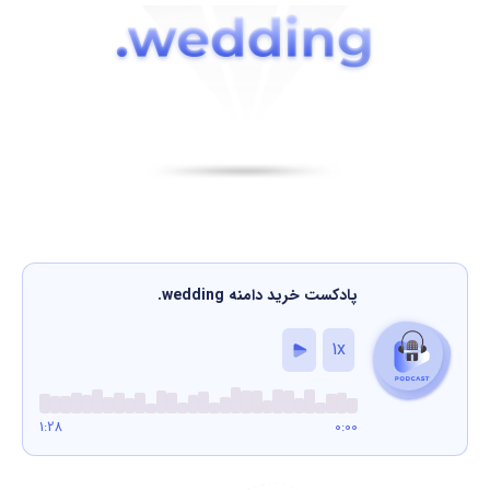
پادکست خرید دامنه
.wedding
1x
1:28
0:00