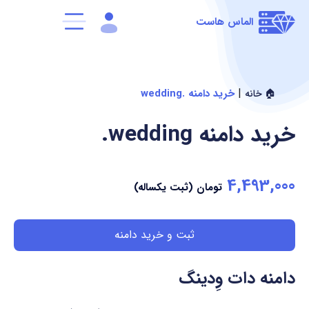
الماس هاست
|
خرید دامنه .wedding
🏠 خانه
خرید دامنه
.wedding
4,493,000
تومان (ثبت یکساله)
ثبت و خرید دامنه
دامنه دات وِدینگ