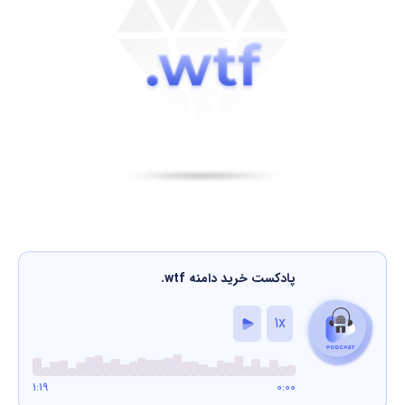
پادکست خرید دامنه
.wtf
1x
1:19
0:00