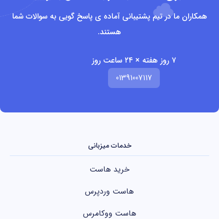
همکاران ما در تیم پشتیبانی آماده ی پاسخ گویی به سوالات شما
هستند.
۷ روز هفته × ۲۴ ساعت روز
01391007117
خدمات میزبانی
خرید هاست
هاست وردپرس
هاست ووکامرس